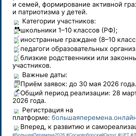
и семей, формирование активной гр
и патриотизма у детей.
Категории участников:
школьники 1–10 классов (РФ);
иностранные граждане (8–10 класс
педагоги образовательных организ
близкие родственники или законн
участников.
Важные даты:
Приём заявок: до 30 мая 2026 года
Общий период реализации: 28 мар
2026 года.
Регистрация на
платформе:
большаяперемена.онлай
Вперед, к развитию и самореализа
#БольшаяПеремена2026
#СосновоборскийОкруг
#ЦРТ
#Д