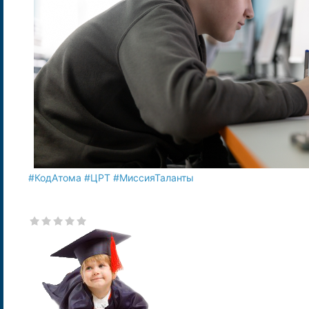
#КодАтома
#ЦРТ
#МиссияТаланты