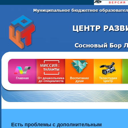
......
В Е Р С И Я
..
Сайт
Главная
От дошкольника
Воспитание
Телестудия
до специалиста
души
Центр
Есть проблемы с дополнительным