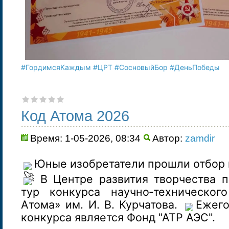
#ГордимсяКаждым
#ЦРТ
#СосновыйБор
#ДеньПобеды
Код Атома 2026
Время: 1-05-2026, 08:34
Автор:
zamdir
Юные изобретатели прошли отбор 
В Центре развития творчества 
тур конкурса научно‑техническог
Атома» им. И. В. Курчатова.
Ежего
конкурса является Фонд "АТР АЭС".