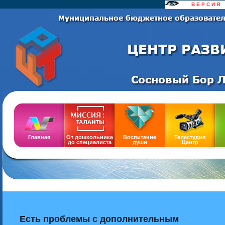
......
В Е Р С И Я
..
Сайт
Главная
От дошкольника
Воспитание
Телестудия
до специалиста
души
Центр
Есть проблемы с дополнительным